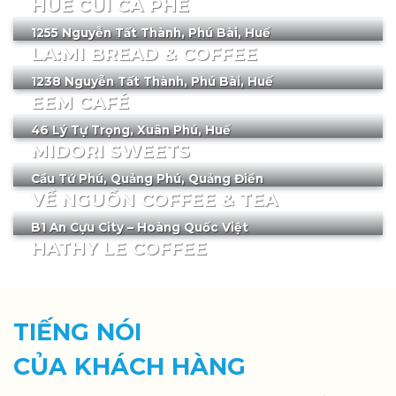
SET UP TRỌN GÓI
Đăng ký tư vấn
KHÁCH HÀNG TIÊU BIỂU
MADG
tự hào mang đến cho quý khách những dịch vụ ưu việt và
thiết bị chất lượng hàng đầu, giúp quán cafe của bạn trở nên ấn
tượng và đẳng cấp.