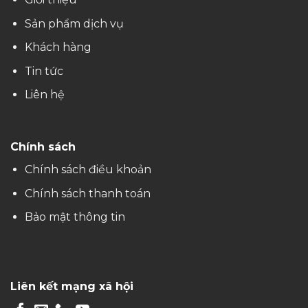
Hotline
090 585 49 88
[contact-form-7 id="434"]
Công Ty TNHH MADG
Địa chỉ: 20 Yết Kiêu, P. Thuận Hoà, Q. Phú Xuân, Tp Huế
Điện thoại: 090 585 49 88
Email: ctymadg@gmail.com
Liên kết