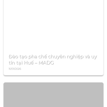
26/02/2026
1.VỊ TRÍ KẾ TOÁN YÊU CẦU TRÌNH ĐỘ & CHUYÊN
MÔN – Tốt nghiệp Cao đẳng / Đại học chuyên
ngành Kế toán –...
Xem thêm