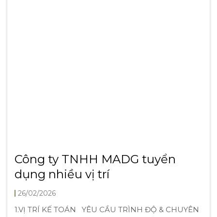
Tất cả tin tức & blog
Đăng ký theo dõi MADG