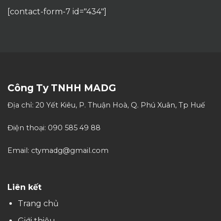
Yêu cầu hỗ trợ:
ctymadg@gmail.com
Đăng Ký Tư Vấn Ngay Hôm Nay
Giải Pháp Hoàn Hảo Cho
Doanh Nghiệp Của Bạn!
Hãy để đội ngũ chuyên gia của chúng tôi hỗ trợ tận
tình, cung cấp các giải pháp tối ưu và chiến lược
phù hợp, giúp bạn vượt qua thử thách và đạt được
mục tiêu kinh doanh một cách nhanh chóng và
hiệu quả!