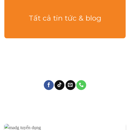
TIN TỨC
Khám phá những kiến thức bổ ích và cập nhật bài viết nhất, giúp
bạn nâng cao kỹ năng và bắt kịp xu hướng mới nhất trong lĩnh
vực này!
MADG – TUYỂN DỤNG NHÂN
VIÊN KINH DOANH
06/06/2026
Bạn yêu thích lĩnh vực F&B, thích gặp gỡ khách
hàng và muốn phát triển bản thân trong môi
trường năng động? MADG đang...
Xem thêm