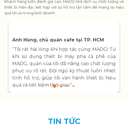
164 Bùi Thị Xuân, Huế
HUẾ CỦI CÀ PHÊ
1255 Nguyễn Tất Thành, Phú Bài, Huế
LA:MI BREAD & COFFEE
1238 Nguyễn Tất Thành, Phú Bài, Huế
EEM CAFÉ
46 Lý Tự Trọng, Xuân Phú, Huế
MIDORI SWEETS
Cầu Tứ Phú, Quảng Phú, Quảng Điền
VỀ NGUỒN COFFEE & TEA
B1 An Cựu City – Hoàng Quốc Việt
HATHY LE COFFEE
TIẾNG NÓI