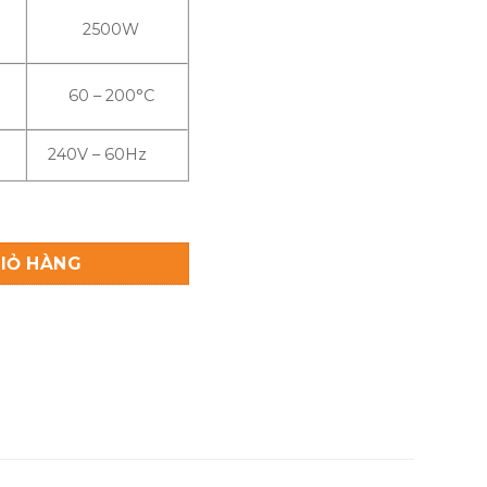
2500W
60 – 200°C
240V – 60Hz
số lượng
IỎ HÀNG