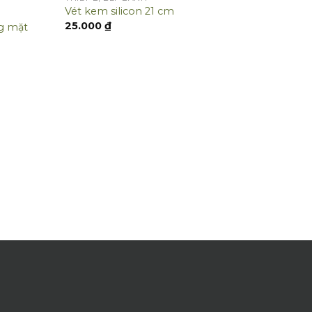
Vét kem silicon 21 cm
25.000
₫
ng mặt
THIẾT 
Bếp c
560.