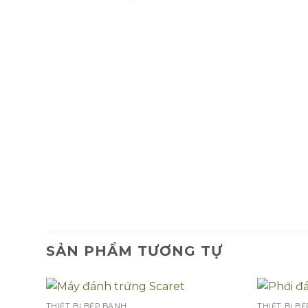
SẢN PHẨM TƯƠNG TỰ
THIẾT BỊ BẾP BÁNH
THIẾT BỊ B