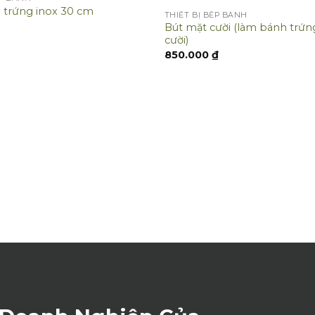
 trứng inox 30 cm
THIẾT BỊ BẾP BÁNH
Bút mặt cười (làm bánh trứ
cười)
850.000
₫