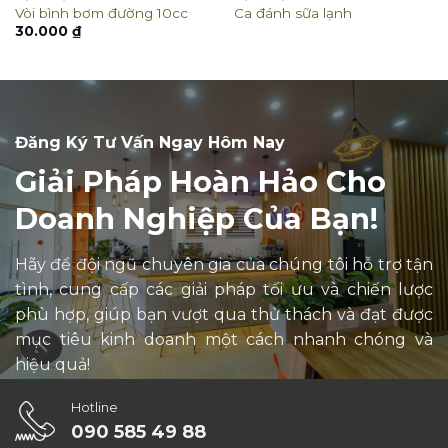
Vòi bình bơm đường 10cc
Ca đánh sữa lạnh
30.000
₫
Đăng Ký Tư Vấn Ngay Hôm Nay
Giải Pháp Hoàn Hảo Cho
Doanh Nghiệp Của Bạn!
Hãy để đội ngũ chuyên gia của chúng tôi hỗ trợ tận
tình, cung cấp các giải pháp tối ưu và chiến lược
phù hợp, giúp bạn vượt qua thử thách và đạt được
mục tiêu kinh doanh một cách nhanh chóng và
hiệu quả!
Hotline
090 585 49 88