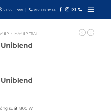
08:00 - 17:00
090 585 49 88
ÁY ÉP
/
MÁY ÉP TRÁI
 Uniblend
 Uniblend
ông suất: 800 W