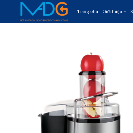
Bỏ
qua
Trang chủ
Giới thiệu
S
nội
dung