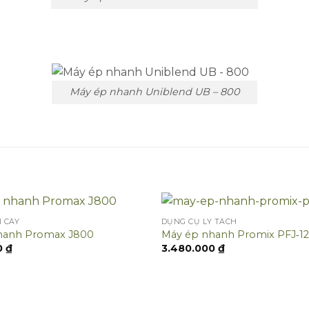
Máy ép nhanh Uniblend UB – 800
I CÂY
DỤNG CỤ LY TÁCH
hanh Promax J800
Máy ép nhanh Promix PFJ‑12
0
₫
3.480.000
₫