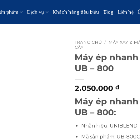
ản phẩm
Dịch vụ
Khách hàng tiêu biểu
Blog
Liên hệ
TRANG CHỦ
/
MÁY XAY & M
CÂY
Máy ép nhanh
UB – 800
2.050.000
₫
Máy ép nhanh
UB – 800:
Nhãn hiệu: UNIBLEND
Mã sản phẩm: UB-800C