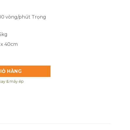
000 vòng/phút Trọng
 5kg
1 x 40cm
- 800 số lượng
IỎ HÀNG
xay & máy ép