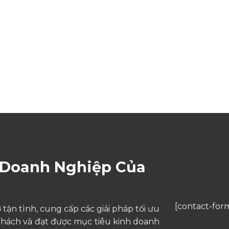
 Doanh Nghiệp Của
[contact-form
tận tình, cung cấp các giải pháp tối ưu
thách và đạt được mục tiêu kinh doanh