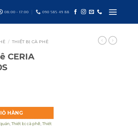
08:00 - 17:00
090 585 49 88
PHÊ
/
THIẾT BỊ CÀ PHÊ
ê CERIA
0S
ISTA CB-30S số lượng
IỎ HÀNG
 quán
,
Thiết bị cà phê
,
Thiết