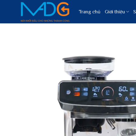
Bỏ
qua
Trang chủ
Giới thiệu
S
nội
dung