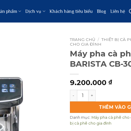
ản phẩm
Dịch vụ
Khách hàng tiêu biểu
Blog
Liên hệ
TRANG CHỦ
/
THIẾT BỊ CÀ 
CHO GIA ĐÌNH
Máy pha cà ph
BARISTA CB-3
9.200.000
₫
Máy pha cà phê CERIA BAR
THÊM VÀO G
Danh mục:
Máy pha cà phê cho
bị cà phê cho gia đình