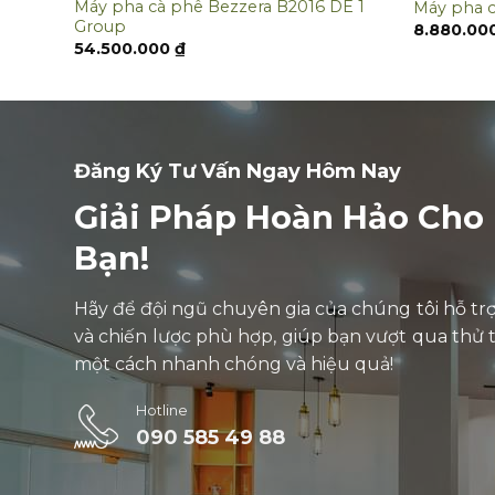
Máy pha cà phê Bezzera B2016 DE 1
oup
Máy pha 
Group
8.880.00
54.500.000
₫
Đăng Ký Tư Vấn Ngay Hôm Nay
Giải Pháp Hoàn Hảo Cho
Bạn!
Hãy để đội ngũ chuyên gia của chúng tôi hỗ trợ 
và chiến lược phù hợp, giúp bạn vượt qua thử 
một cách nhanh chóng và hiệu quả!
Hotline
090 585 49 88