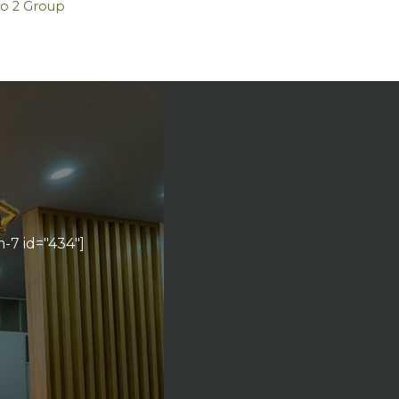
o 2 Group
-7 id="434"]