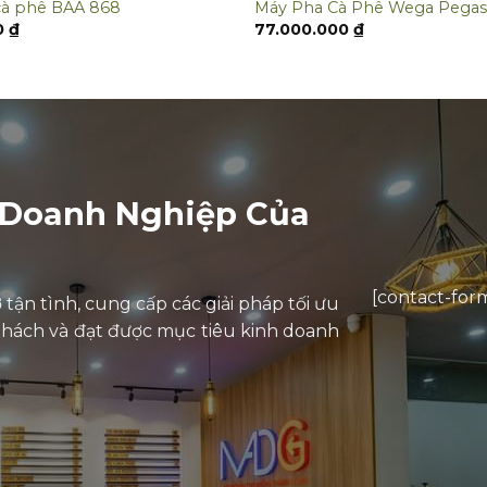
cà phê BAA 868
Máy Pha Cà Phê Wega Pegas
0
₫
77.000.000
₫
 Doanh Nghiệp Của
[contact-form
tận tình, cung cấp các giải pháp tối ưu
thách và đạt được mục tiêu kinh doanh