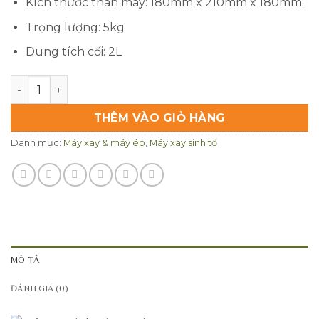
Kích thước thân máy: 180mm x 210mm x 180mm.
Trọng lượng: 5kg
Dung tích cối: 2L
Máy xay sinh tố Promix 919B số lượng
THÊM VÀO GIỎ HÀNG
Danh mục:
Máy xay & máy ép
,
Máy xay sinh tố
MÔ TẢ
ĐÁNH GIÁ (0)