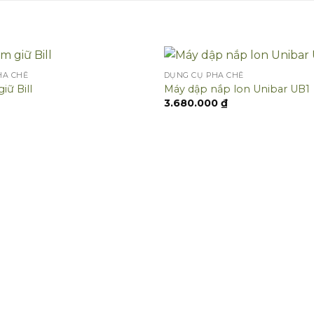
HA CHẾ
DỤNG CỤ PHA CHẾ
iữ Bill
Máy dập nắp lon Unibar UB1
3.680.000
₫