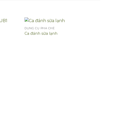
DỤNG CỤ PHA CHẾ
Ca đánh sữa lạnh
DỤNG C
Thảm 