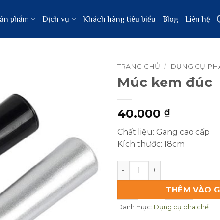
ản phẩm
Dịch vụ
Khách hàng tiêu biểu
Blog
Liên hệ
TRANG CHỦ
/
DỤNG CỤ PH
Múc kem đúc
40.000
₫
Chất liệu: Gang cao cấp
Kích thước: 18cm
Múc kem đúc số lượng
THÊM VÀO G
Danh mục:
Dụng cụ pha chế