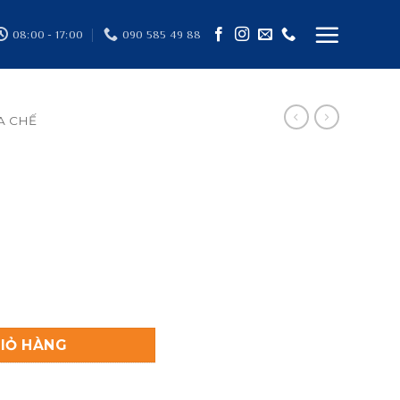
08:00 - 17:00
090 585 49 88
A CHẾ
IỎ HÀNG