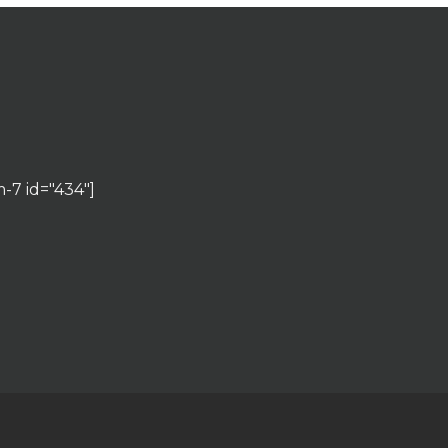
-7 id="434"]