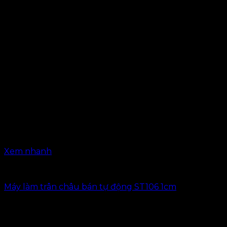
Xem nhanh
Thiết bị trà sữa
Máy làm trân châu bán tự động ST106 1cm
6.900.000
₫