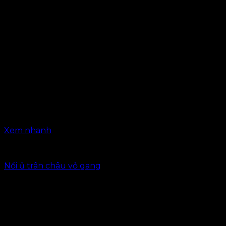
Xem nhanh
Thiết bị trà sữa
Nồi ủ trân châu vỏ gang
850.000
₫