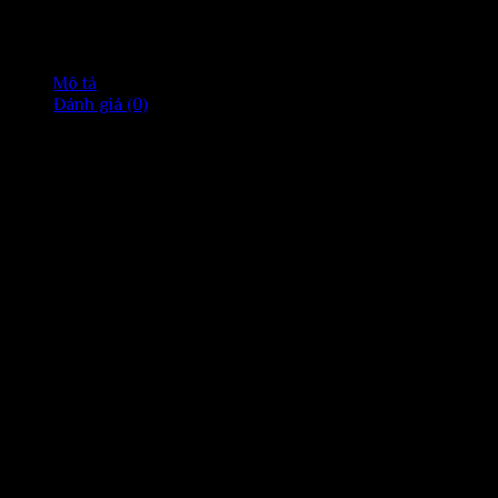
Mô tả
Đánh giá (0)
Nồi nấu trân châu tự động Unibar 5L