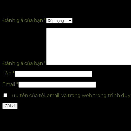
Hãy là người đầu tiên nhận xét “Nồi nấu trân
Đánh giá của bạn
*
Đánh giá của bạn
*
Tên
*
Email
*
Lưu tên của tôi, email, và trang web trong trình duyệ
Sản phẩm tương tự