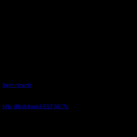
Xem nhanh
Thiết bị trà sữa
Máy đánh kem FEST RC 7L
4.450.000
₫