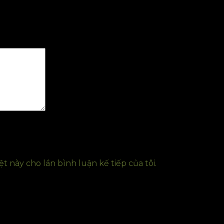
 châu tự động Unibar 5L”
t này cho lần bình luận kế tiếp của tôi.