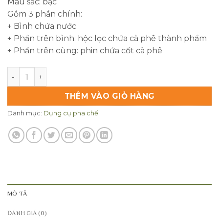
Màu sắc: bạc
Gồm 3 phần chính:
+ Bình chứa nước
+ Phần trên bình: hộc lọc chứa cà phê thành phẩm
+ Phần trên cùng: phin chứa cốt cà phê
Ấm pha cà phê moka pot nhôm 9 cup 450ml số lượng
THÊM VÀO GIỎ HÀNG
Danh mục:
Dụng cụ pha chế
MÔ TẢ
ĐÁNH GIÁ (0)